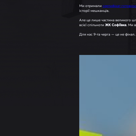
Ми отримали
сертифікат готовнос
історії мешканців.
Але це лише частина великого шл
всієї спільноти
ЖК Софіївка
. Ми 
Для нас 9-та черга — це не фінал.