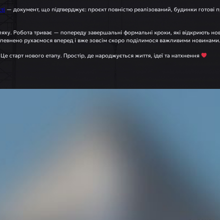
ті
— документ, що підтверджує: проєкт повністю реалізований, будинки готові пр
яху. Робота триває — попереду завершальні формальні кроки, які відкриють нов
впевнено рухаємося вперед і вже зовсім скоро поділимося важливими новинами
 Це старт нового етапу. Простір, де народжується життя, ідеї та натхнення