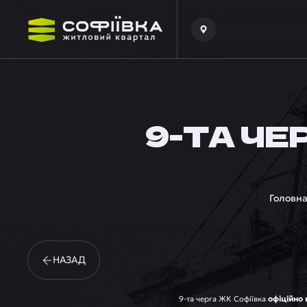
9-ТА ЧЕ
Головн
НАЗАД
9-та черга ЖК Софіївка
офіційно 