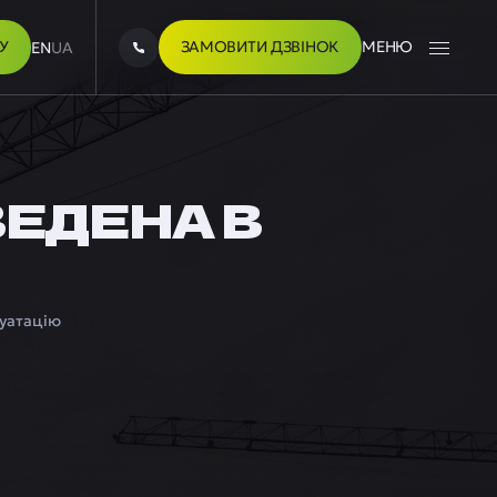
У
ЗАМОВИТИ ДЗВІНОК
МЕНЮ
EN
UA
ВЕДЕНА В
луатацію