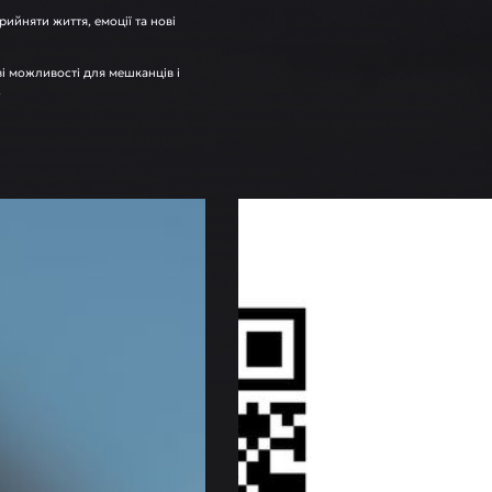
ийняти життя, емоції та нові
і можливості для мешканців і
.