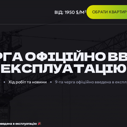
ВІД: 1950 $/М²
ОБРАТИ КВАРТИР
РГА ОФІЦІЙНО В
ЕКСПЛУАТАЦІЮ
а
Хід робіт та новини
9-та черга офіційно введена в експ
введена в експлуатацію